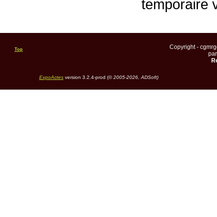
temporaire 
Copyright - cgmr
Top
pa
Re
ExpoActes
version 3.2.4-prod (©
2005-2026, ADSoft)