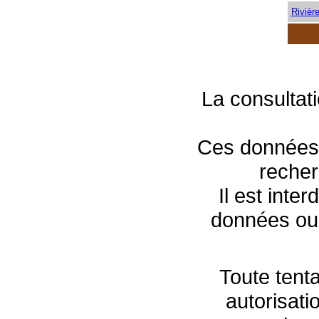
Rivièr
La consultat
Ces données s
recher
Il est inte
données ou 
Toute tenta
autorisati