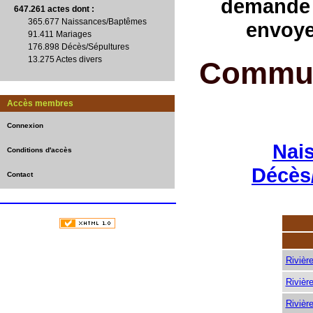
demande 
647.261 actes
dont :
365.677 Naissances/Baptêmes
envoye
91.411 Mariages
176.898 Décès/Sépultures
13.275 Actes divers
Commun
Accès membres
Connexion
Nai
Conditions d'accès
Décès
Contact
Rivièr
Rivièr
Rivièr