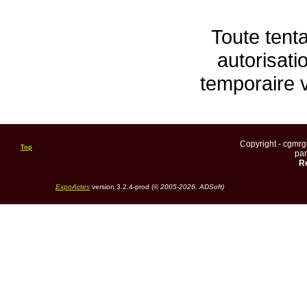
Toute tenta
autorisati
temporaire 
Copyright - cgmr
Top
pa
Re
ExpoActes
version 3.2.4-prod (©
2005-2026, ADSoft)