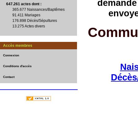
demande 
647.261 actes
dont :
365.677 Naissances/Baptêmes
envoye
91.411 Mariages
176.898 Décès/Sépultures
13.275 Actes divers
Commun
Accès membres
Connexion
Nai
Conditions d'accès
Décès
Contact