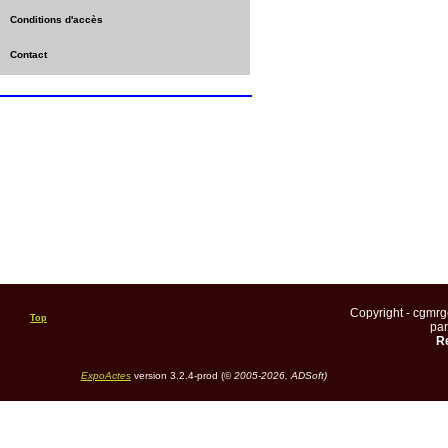
Conditions d'accès
Contact
Copyright - cgmr
Top
pa
Re
ExpoActes
version 3.2.4-prod (©
2005-2026, ADSoft)