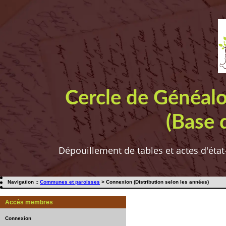
Cercle de Généal
(Base 
Dépouillement de tables et actes d'état
Navigation ::
Communes et paroisses
> Connexion (Distribution selon les années)
Accès membres
Connexion