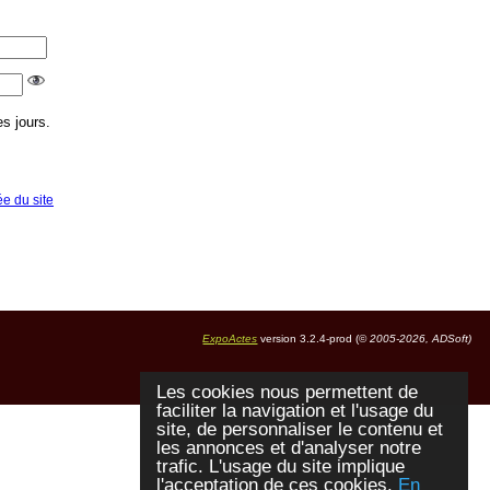
s jours.
ée du site
ExpoActes
version 3.2.4-prod (©
2005-2026, ADSoft)
Les cookies nous permettent de
faciliter la navigation et l'usage du
site, de personnaliser le contenu et
les annonces et d'analyser notre
trafic. L'usage du site implique
l'acceptation de ces cookies.
En