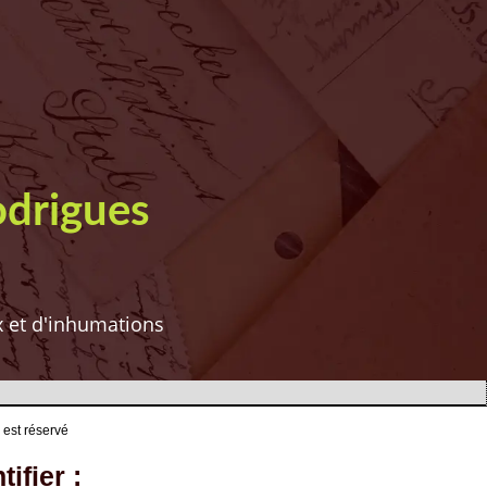
odrigues
ux et d'inhumations
 est réservé
ifier :