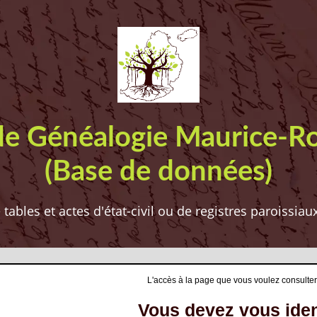
de Généalogie Maurice-R
(Base de données)
ables et actes d'état-civil ou de registres paroissia
L'accès à la page que vous voulez consulter
Vous devez vous ident