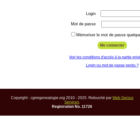
Login
Mot de passe
Mémoriser le mot de passe quelque
Voir les conditions d'accès à la partie priv
Login ou mot de passe perdu ?
Copyright - cgmrgenealogie.org 2010 - 2025. Retouché par
Web Genius
Services
.
Registration No. 11726