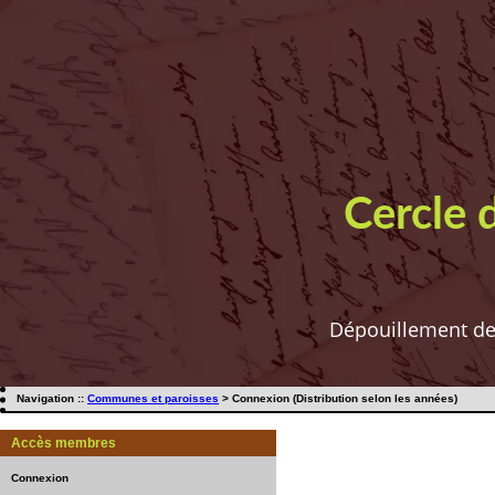
Cercle 
Dépouillement de t
Navigation ::
Communes et paroisses
> Connexion (Distribution selon les années)
Accès membres
Connexion