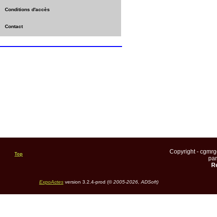
Conditions d'accès
Contact
Copyright - cgmr
Top
pa
Re
ExpoActes
version 3.2.4-prod (©
2005-2026, ADSoft)