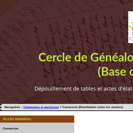
Cercle de Généal
(Base 
Dépouillement de tables et actes d'état
Navigation ::
Communes et paroisses
> Connexion (Distribution selon les années)
Accès membres
Connexion