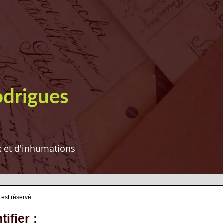
odrigues
ux et d'inhumations
 est réservé
ifier :