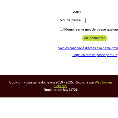
Login
Mot de passe
Mémoriser le mot de passe quelque
Voir les conditions d'accès à la partie priv
Login ou mot de passe perdu ?
Copyright - cgmrgenealogie.org 2010 - 2025. Retouché par
Web Genius
Services
.
Registration No. 11726