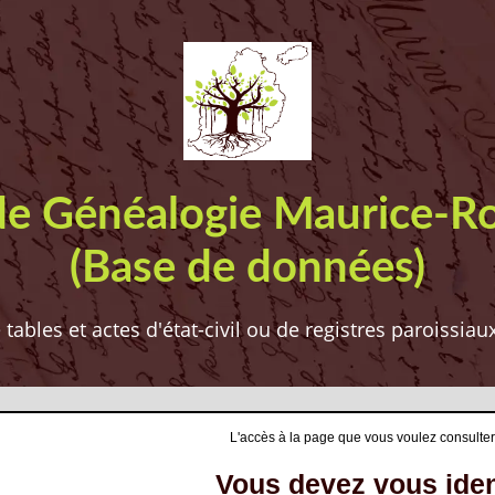
de Généalogie Maurice-R
(Base de données)
ables et actes d'état-civil ou de registres paroissia
L'accès à la page que vous voulez consulter
Vous devez vous ident