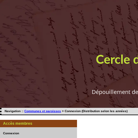
Cercle 
Dépouillement de t
Navigation ::
Communes et paroisses
> Connexion (Distribution selon les années)
Accès membres
Connexion