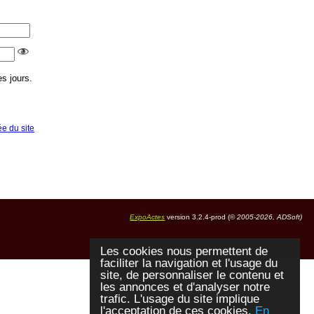
s jours.
ée du site
ExpoActes
version 3.2.4-prod (©
2005-2026, ADSoft)
Les cookies nous permettent de
faciliter la navigation et l'usage du
site, de personnaliser le contenu et
les annonces et d'analyser notre
trafic. L'usage du site implique
l'acceptation de ces cookies.
En