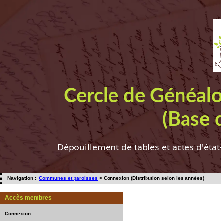
Cercle de Généal
(Base 
Dépouillement de tables et actes d'état
Navigation ::
Communes et paroisses
> Connexion (Distribution selon les années)
Accès membres
Connexion