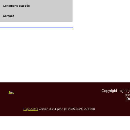
Conditions d'accès
Contact
Copyright - cgmr
Top
pa
Re
ExpoActes
version 3.2.4-prod (©
2005-2026, ADSoft)