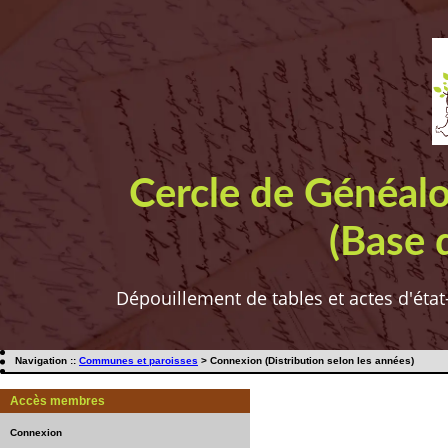
Cercle de Généal
(Base 
Dépouillement de tables et actes d'état
Navigation ::
Communes et paroisses
> Connexion (Distribution selon les années)
Accès membres
Connexion