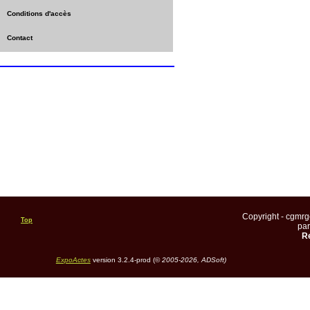
Conditions d'accès
Contact
Copyright - cgmr
Top
pa
Re
ExpoActes
version 3.2.4-prod (©
2005-2026, ADSoft)