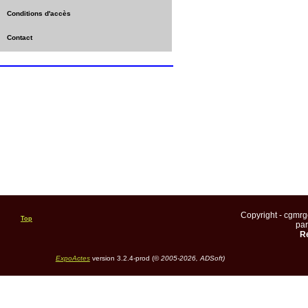
Conditions d'accès
Contact
Copyright - cgmr
Top
pa
Re
ExpoActes
version 3.2.4-prod (©
2005-2026, ADSoft)