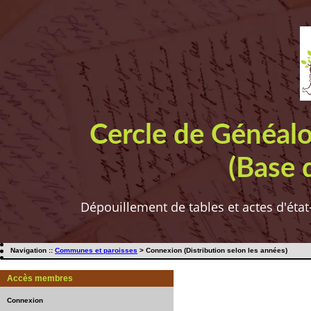
Cercle de Généal
(Base 
Dépouillement de tables et actes d'état
Navigation ::
Communes et paroisses
> Connexion (Distribution selon les années)
Accès membres
Connexion