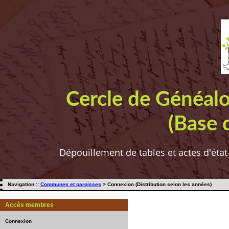
Cercle de Généal
(Base 
Dépouillement de tables et actes d'état
Navigation ::
Communes et paroisses
> Connexion (Distribution selon les années)
Accès membres
Connexion