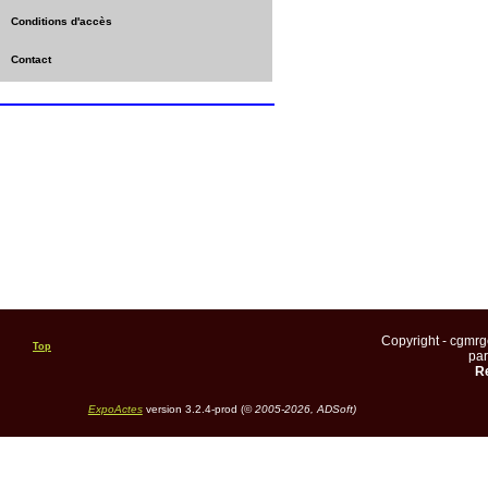
Conditions d'accès
Contact
Copyright - cgmr
Top
pa
Re
ExpoActes
version 3.2.4-prod (©
2005-2026, ADSoft)