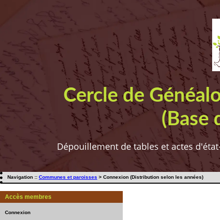
Cercle de Généal
(Base 
Dépouillement de tables et actes d'état
Navigation ::
Communes et paroisses
> Connexion (Distribution selon les années)
Accès membres
Connexion