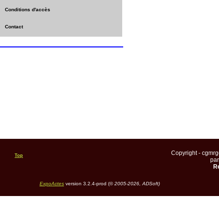
Conditions d'accès
Contact
Copyright - cgmr
Top
pa
Re
ExpoActes
version 3.2.4-prod (©
2005-2026, ADSoft)