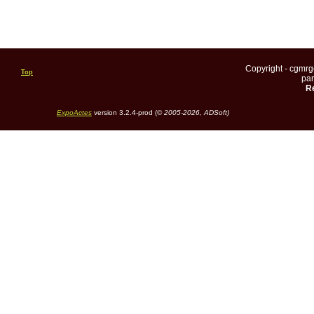
Copyright - cgmr
Top
pa
Re
ExpoActes
version 3.2.4-prod (©
2005-2026, ADSoft)