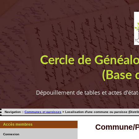
Cercle de Généal
(Base 
Dépouillement de tables et actes d'état
Navigation ::
Communes et paroisses
> Localisation d'une commune ou paroisse (Distrib
Accès membres
Commune/Pa
Connexion