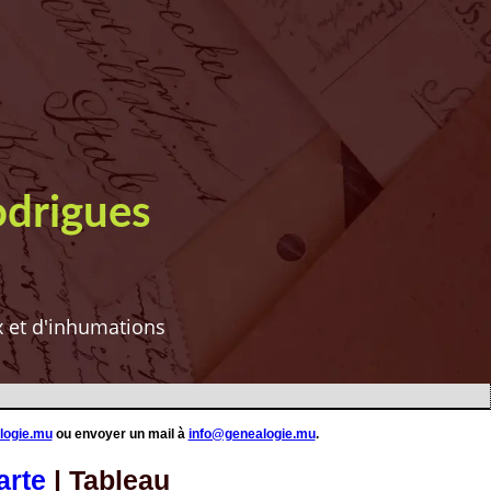
odrigues
ux et d'inhumations
logie.mu
ou envoyer un mail à
info@genealogie.mu
.
arte
| Tableau