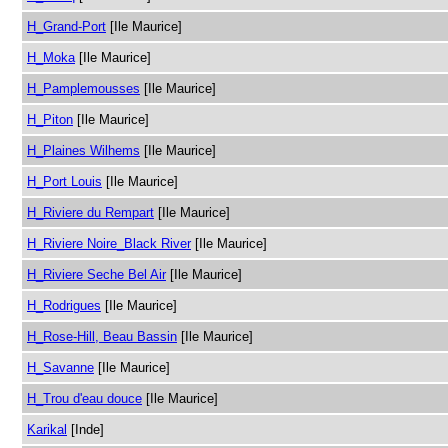
H_Grand-Port
[Ile Maurice]
H_Moka
[Ile Maurice]
H_Pamplemousses
[Ile Maurice]
H_Piton
[Ile Maurice]
H_Plaines Wilhems
[Ile Maurice]
H_Port Louis
[Ile Maurice]
H_Riviere du Rempart
[Ile Maurice]
H_Riviere Noire_Black River
[Ile Maurice]
H_Riviere Seche Bel Air
[Ile Maurice]
H_Rodrigues
[Ile Maurice]
H_Rose-Hill, Beau Bassin
[Ile Maurice]
H_Savanne
[Ile Maurice]
H_Trou d'eau douce
[Ile Maurice]
Karikal
[Inde]