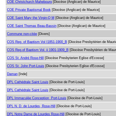
COE Christchurch Mahebourg
[Diocèse (Anglican) de Maurice]
COE Private Baptismal Book
[Diocèse (Anglican) de Maurice]
COE Saint Mary the Virgin-Q M
[Diocèse (Anglican) de Maurice]
COE Saint Thomas Beau-Bassin
[Diocèse (Anglican) de Maurice]
Commune non-citée
[Divers]
COS Reg. of Baptism Vol I1851-1900_B
[Diocèse Presbytérien de Mauri
COS Reg.of Baptism Vol. ii 1901-1909_B
[Diocèse Presbytérien de Maur
COS St. André Rose-Hill
[Diocèse Presbyterien Eglise d'Ecosse]
COS St. John Port-Louis
[Diocèse Presbyterien Eglise d'Ecosse]
Daman
[Inde]
DPL Cathédrale Saint Louis
[Diocèse de Port-Louis]
DPL Cathédrale Saint Louis
[Diocèse de Port-Louis]
DPL Immaculée Conception Port-Louis
[Diocèse de Port-Louis]
DPL N. D. de Lourdes, Rose-Hill
[Diocèse de Port-Louis]
DPL Notre Dame de Lourdes Rose-Hill
[Diocèse de Port-Louis]