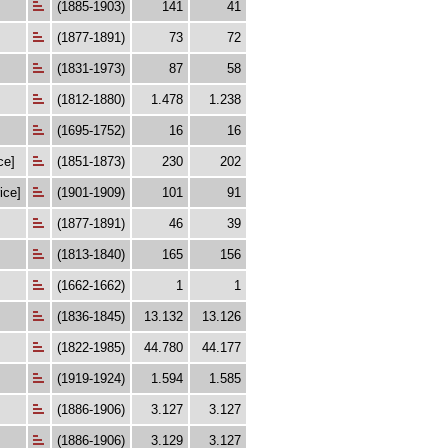
(1885-1903)
141
41
(1877-1891)
73
72
(1831-1973)
87
58
(1812-1880)
1.478
1.238
(1695-1752)
16
16
ce]
(1851-1873)
230
202
ice]
(1901-1909)
101
91
(1877-1891)
46
39
(1813-1840)
165
156
(1662-1662)
1
1
(1836-1845)
13.132
13.126
(1822-1985)
44.780
44.177
(1919-1924)
1.594
1.585
(1886-1906)
3.127
3.127
(1886-1906)
3.129
3.127