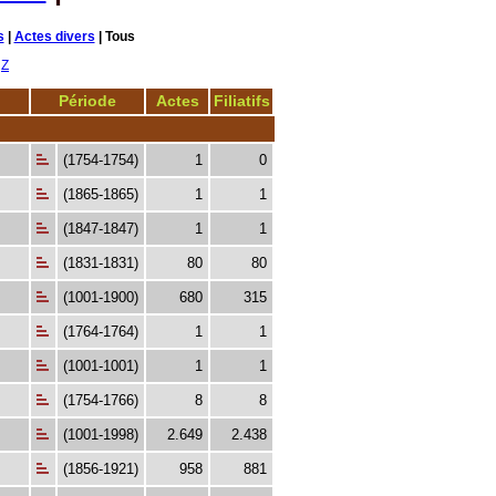
s
|
Actes divers
| Tous
Z
Période
Actes
Filiatifs
(1754-1754)
1
0
(1865-1865)
1
1
(1847-1847)
1
1
(1831-1831)
80
80
(1001-1900)
680
315
(1764-1764)
1
1
(1001-1001)
1
1
(1754-1766)
8
8
(1001-1998)
2.649
2.438
(1856-1921)
958
881