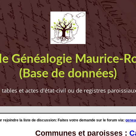
de Généalogie Maurice-R
(Base de données)
ables et actes d'état-civil ou de registres paroissia
r rejoindre la liste de discussion: Faites votre demande sur le forum via:
genea
Communes et paroisses :
C