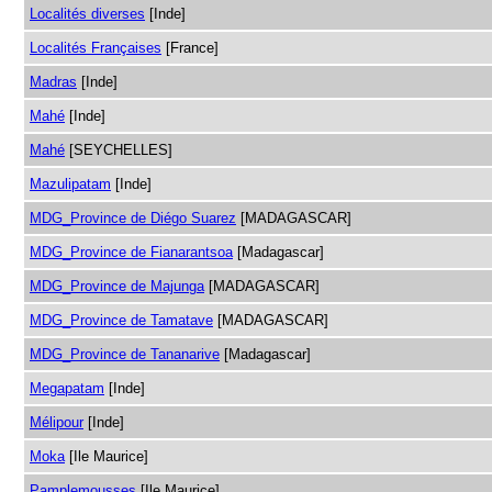
Localités diverses
[Inde]
Localités Françaises
[France]
Madras
[Inde]
Mahé
[Inde]
Mahé
[SEYCHELLES]
Mazulipatam
[Inde]
MDG_Province de Diégo Suarez
[MADAGASCAR]
MDG_Province de Fianarantsoa
[Madagascar]
MDG_Province de Majunga
[MADAGASCAR]
MDG_Province de Tamatave
[MADAGASCAR]
MDG_Province de Tananarive
[Madagascar]
Megapatam
[Inde]
Mélipour
[Inde]
Moka
[Ile Maurice]
Pamplemousses
[Ile Maurice]