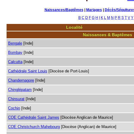
Naissances/Baptêmes
|
Mariages
|
Décès/Sépulture
B
C
D
F
G
H
I
K
L
M
N
P
R
S
T
V
Y
Localité
Naissances & Baptêmes
Bengale
[Inde]
Bombay
[Inde]
Calcutta
[Inde]
Cathédrale Saint Louis
[Diocèse de Port-Louis]
Chandernagore
[Inde]
Chinglépatam
[Inde]
Chinsurat
[Inde]
Cochin
[Inde]
COE Cathédrale Saint James
[Diocèse Anglican de Maurice]
COE Christchurch Mahebourg
[Diocèse (Anglican) de Maurice]