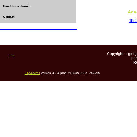
Conditions d'accès
Ann
Contact
185
Copyright - cgmr
Top
pa
Re
ExpoActes
version 3.2.4-prod (©
2005-2026, ADSoft)