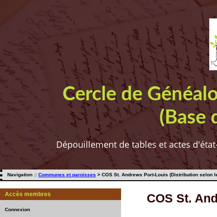
Cercle de Généal
(Base 
Dépouillement de tables et actes d'état
Navigation ::
Communes et paroisses
> COS St. Andrews Port-Louis (Distribution selon 
Accès membres
COS St. And
Connexion