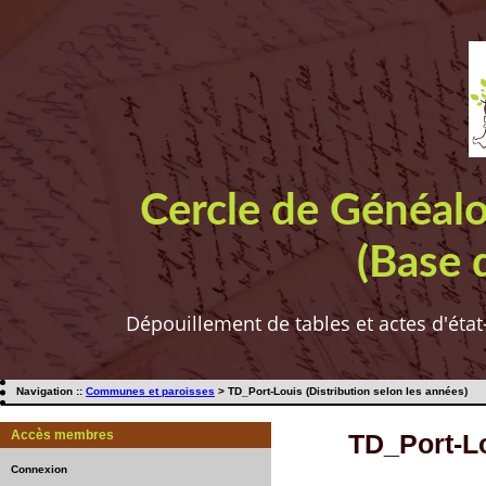
Cercle de Généal
(Base 
Dépouillement de tables et actes d'état
Navigation ::
Communes et paroisses
> TD_Port-Louis (Distribution selon les années)
Accès membres
TD_Port-Lo
Connexion