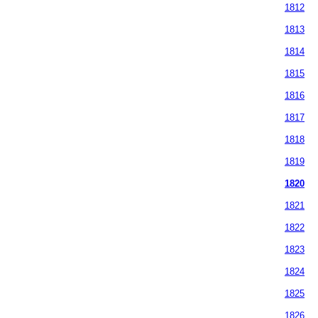
1812
1813
1814
1815
1816
1817
1818
1819
1820
1821
1822
1823
1824
1825
1826