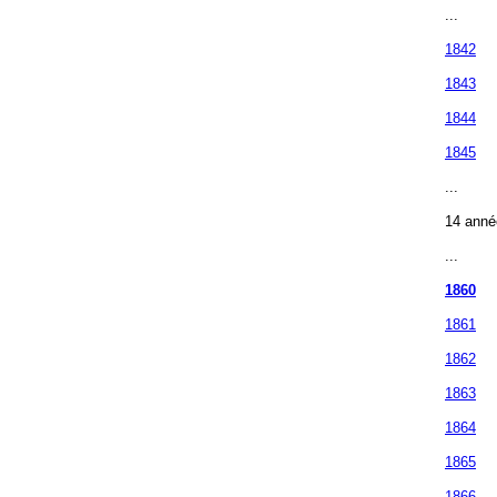
...
1842
1843
1844
1845
...
14 anné
...
1860
1861
1862
1863
1864
1865
1866