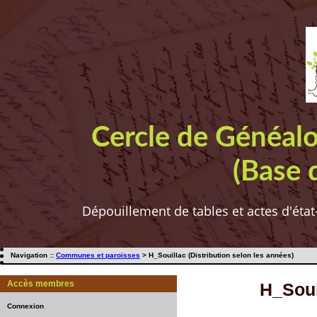
Cercle de Généal
(Base 
Dépouillement de tables et actes d'état
Navigation ::
Communes et paroisses
> H_Souillac (Distribution selon les années)
Accès membres
H_Soui
Connexion