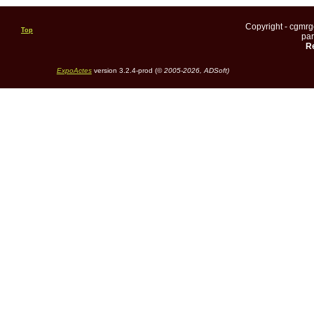
Copyright - cgmr
Top
pa
Re
ExpoActes
version 3.2.4-prod (©
2005-2026, ADSoft)