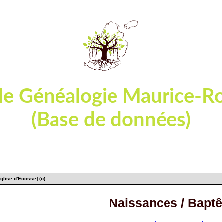
de Généalogie Maurice-R
(Base de données)
ables et actes d'état-civil ou de registres paroissia
glise d'Ecosse] (o)
Naissances / Bapt