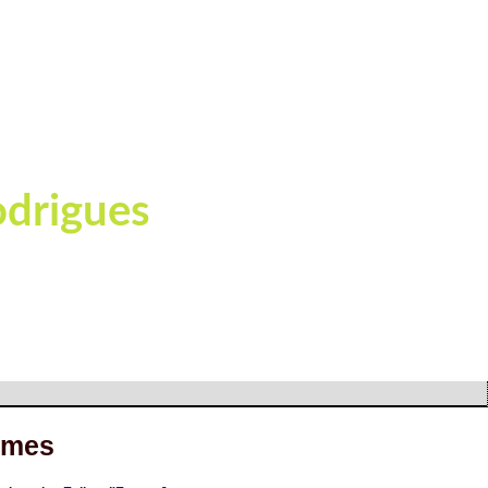
odrigues
ux et d'inhumations
êmes