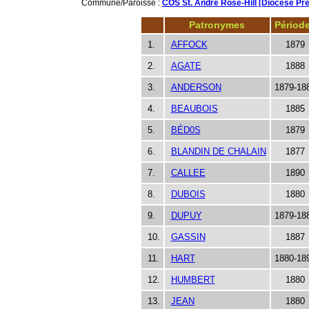
Commune/Paroisse :
COS St. André Rose-Hill [Diocèse Pre
Patronymes
Périod
1.
AFFOCK
1879
2.
AGATE
1888
3.
ANDERSON
1879-18
4.
BEAUBOIS
1885
5.
BÉD0S
1879
6.
BLANDIN DE CHALAIN
1877
7.
CALLEE
1890
8.
DUBOIS
1880
9.
DUPUY
1879-18
10.
GASSIN
1887
11.
HART
1880-18
12.
HUMBERT
1880
13.
JEAN
1880