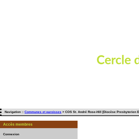
Cercle 
Dépouillement de t
Navigation ::
Communes et paroisses
> COS St. André Rose-Hill [Diocèse Presbyterien E
Accès membres
Connexion