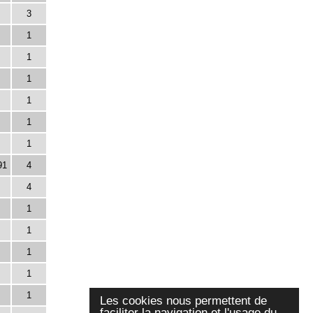
3
1
1
1
1
1
1
91
4
4
1
1
1
1
1
Les cookies nous permettent de
faciliter la navigation et l'usage du