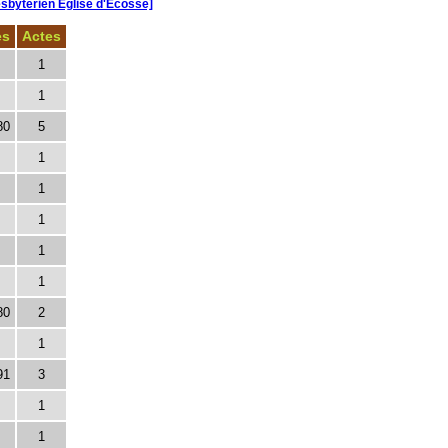
sbyterien Eglise d'Ecosse]
es
Actes
1
1
80
5
1
1
1
1
1
80
2
1
91
3
1
1