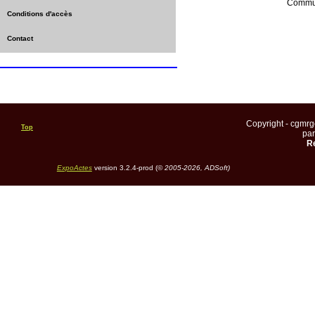
Commun
Conditions d'accès
Contact
Copyright - cgmr
Top
pa
Re
ExpoActes
version 3.2.4-prod (©
2005-2026, ADSoft)