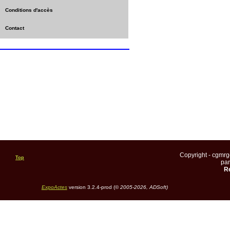
Conditions d'accès
Contact
Copyright - cgmr
Top
pa
Re
ExpoActes
version 3.2.4-prod (©
2005-2026, ADSoft)