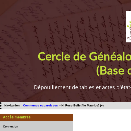
Cercle de Généal
(Base 
Dépouillement de tables et actes d'état
Navigation ::
Communes et paroisses
> H_Rose-Belle [Ile Maurice] (+)
Accès membres
Connexion