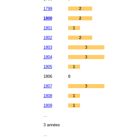
1799
2
1800
2
1801
1
1802
2
1803
3
1804
3
1805
1
1806
0
1807
3
1808
1
1809
1
...
3 années
...