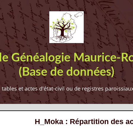
de Généalogie Maurice-R
(Base de données)
ables et actes d'état-civil ou de registres paroissia
H_Moka : Répartition des a