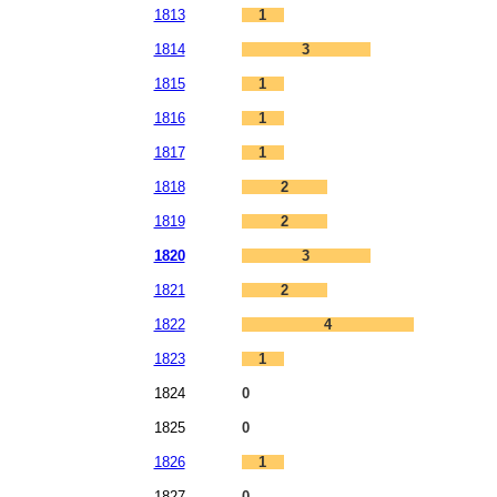
1813
1
1814
3
1815
1
1816
1
1817
1
1818
2
1819
2
1820
3
1821
2
1822
4
1823
1
1824
0
1825
0
1826
1
1827
0