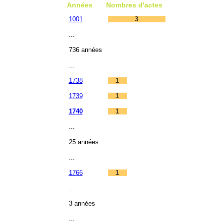
Années
Nombres d'actes
1001
3
...
736 années
...
1738
1
1739
1
1740
1
...
25 années
...
1766
1
...
3 années
...