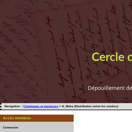
Cercle 
Dépouillement de t
Navigation ::
Communes et paroisses
> H_Moka (Distribution selon les années)
Accès membres
Connexion