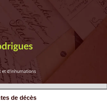
odrigues
ux et d'inhumations
ctes de décès