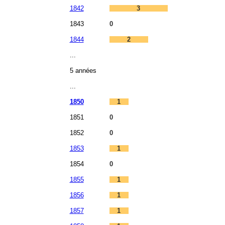
1842
3
1843
0
1844
2
...
5 années
...
1850
1
1851
0
1852
0
1853
1
1854
0
1855
1
1856
1
1857
1