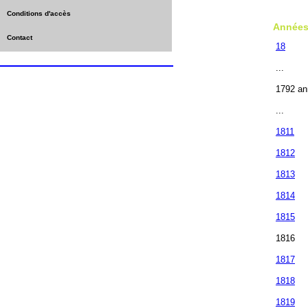
Conditions d'accès
Année
Contact
18
...
1792 a
...
1811
1812
1813
1814
1815
1816
1817
1818
1819