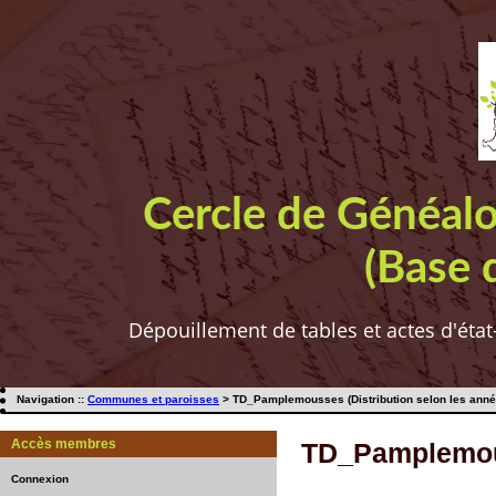
Cercle de Généal
(Base 
Dépouillement de tables et actes d'état
Navigation ::
Communes et paroisses
> TD_Pamplemousses (Distribution selon les anné
Accès membres
TD_Pamplemous
Connexion