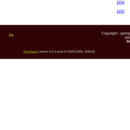
1834
1835
Copyright - cgmr
Top
pa
Re
ExpoActes
version 3.2.4-prod (©
2005-2026, ADSoft)