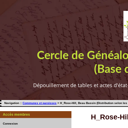
Cercle de Généal
(Base 
Dépouillement de tables et actes d'état
Navigation ::
Communes et paroisses
> H_Rose-Hill, Beau Bassin (Distribution selon les
Accès membres
H_Rose-Hil
Connexion