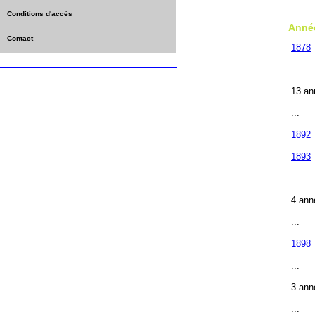
Conditions d'accès
Anné
Contact
1878
...
13 an
...
1892
1893
...
4 ann
...
1898
...
3 ann
...