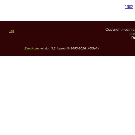
1902
Copyright - cgmr
Top
pa
Re
ExpoActes
version 3.2.4-prod (©
2005-2026, ADSoft)