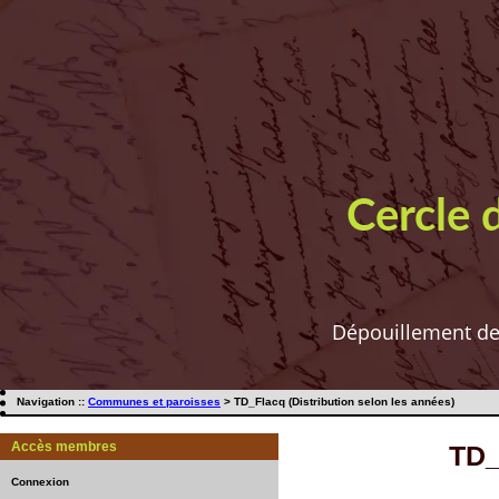
Cercle 
Dépouillement de t
Navigation ::
Communes et paroisses
> TD_Flacq (Distribution selon les années)
Accès membres
TD_
Connexion