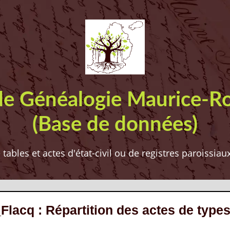
de Généalogie Maurice-R
(Base de données)
ables et actes d'état-civil ou de registres paroissia
Flacq : Répartition des actes de type