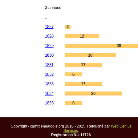
3 années
...
1827
2
1828
12
1829
38
1830
18
1831
13
1832
6
1833
13
1834
20
1835
6
Copyright - cgmrgenealogie.org 2010 - 2025. Retouché par
Web Genius
Services
.
aw
Registration No. 11726