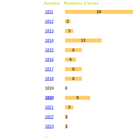
Années
Nombres d'actes
1811
24
1812
2
1813
3
1814
13
1815
6
1816
4
1817
6
1818
6
1819
0
1820
9
1821
3
1822
1
1823
1
...