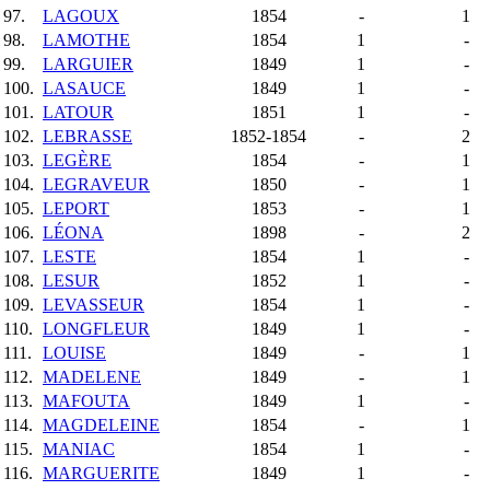
97.
LAGOUX
1854
-
1
98.
LAMOTHE
1854
1
-
99.
LARGUIER
1849
1
-
100.
LASAUCE
1849
1
-
101.
LATOUR
1851
1
-
102.
LEBRASSE
1852-1854
-
2
103.
LEGÈRE
1854
-
1
104.
LEGRAVEUR
1850
-
1
105.
LEPORT
1853
-
1
106.
LÉONA
1898
-
2
107.
LESTE
1854
1
-
108.
LESUR
1852
1
-
109.
LEVASSEUR
1854
1
-
110.
LONGFLEUR
1849
1
-
111.
LOUISE
1849
-
1
112.
MADELENE
1849
-
1
113.
MAFOUTA
1849
1
-
114.
MAGDELEINE
1854
-
1
115.
MANIAC
1854
1
-
116.
MARGUERITE
1849
1
-