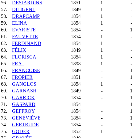
56.
DESJARDINS
1851
1
-
57.
DILIGENT
1849
1
-
58.
DRAPCAMP
1854
1
-
59.
ELINA
1854
1
-
60.
EVARISTE
1854
-
1
61.
FAUVETTE
1854
1
-
62.
FERDINAND
1854
1
-
63.
FÉLIX
1849
1
-
64.
FLORISCA
1854
1
-
65.
FRA..
1898
1
-
66.
FRANÇOISE
1849
-
1
67.
FROPIER
1851
-
1
68.
GANGLOS
1854
1
-
69.
GARNASH
1849
-
1
70.
GARRICK
1854
-
1
71.
GASPARD
1854
-
1
72.
GEFFROY
1854
-
1
73.
GENEVIÈVE
1854
-
1
74.
GERTRUDE
1854
-
1
75.
GODER
1852
1
-