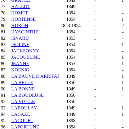
76.
GRAVÉE
1849
-
1
77.
HALLOT
1849
1
-
78.
HOMET
1854
1
-
79.
HORTENSE
1854
-
1
80.
HURON
1853-1854
-
2
81.
HYACINTHE
1854
1
-
82.
ISNARD
1853
1
-
83.
ISOLINE
1854
-
1
84.
JACKSONNY
1854
1
-
85.
JACQUELINE
1854
-
1
86.
JEANNE
1853
-
1
87.
KOENIG
1854
1
-
88.
LA BAUVE D'ARRIFAT
1849
-
1
89.
LA BELLE
1850
-
1
90.
LA BONNE
1849
-
1
91.
LA BOUDEUSE
1850
1
-
92.
LA VIELLE
1850
1
-
93.
LABOULAY
1849
-
1
94.
LACAZE
1849
-
1
95.
LACOURT
1898
1
-
96.
LAFORTUNE
1854
1
-