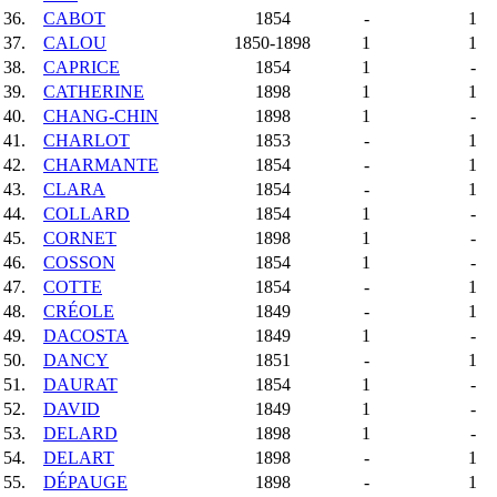
36.
CABOT
1854
-
1
37.
CALOU
1850-1898
1
1
38.
CAPRICE
1854
1
-
39.
CATHERINE
1898
1
1
40.
CHANG-CHIN
1898
1
-
41.
CHARLOT
1853
-
1
42.
CHARMANTE
1854
-
1
43.
CLARA
1854
-
1
44.
COLLARD
1854
1
-
45.
CORNET
1898
1
-
46.
COSSON
1854
1
-
47.
COTTE
1854
-
1
48.
CRÉOLE
1849
-
1
49.
DACOSTA
1849
1
-
50.
DANCY
1851
-
1
51.
DAURAT
1854
1
-
52.
DAVID
1849
1
-
53.
DELARD
1898
1
-
54.
DELART
1898
-
1
55.
DÉPAUGE
1898
-
1