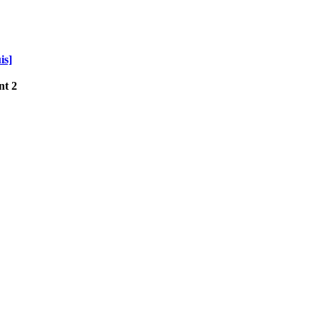
is]
nt 2