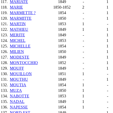
117.
MARIATE
1849
-
1
118.
MARIE
1850-1852
2
1
119.
MARMETTE ?
1854
-
1
120.
MARMITTE
1850
-
1
121.
MARTIN
1853
1
-
122.
MATHIEU
1849
1
1
123.
MERITE
1849
-
1
124.
MICHEL
1853
-
1
125.
MICHELLE
1854
-
1
126.
MILIEN
1850
-
1
127.
MODESTE
1849
-
1
128.
MONTOCCHIO
1852
-
1
129.
MOUFF
1849
-
1
130.
MOUILLON
1851
1
-
131.
MOUTHU
1849
-
1
132.
MOUTIA
1854
1
-
133.
MUZA
1850
1
-
134.
NABOTTE
1853
1
-
135.
NADAL
1849
1
-
136.
NAPESSE
1854
1
-
137.
NORD-EST
1849
-
1