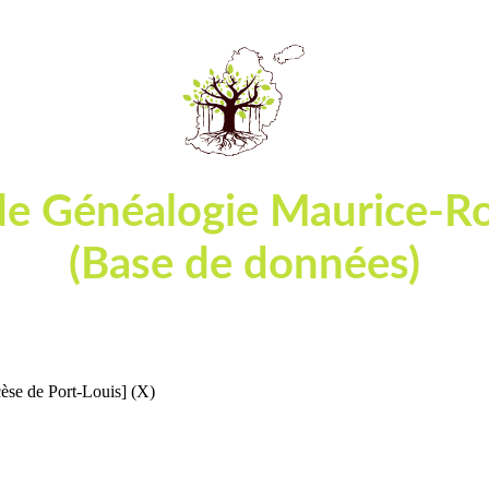
de Généalogie Maurice-R
(Base de données)
ables et actes d'état-civil ou de registres paroissia
èse de Port-Louis] (X)