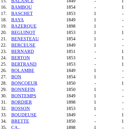
15.
BALANCE
1849
-
1
16.
BAMBOU
1854
-
1
17.
BASCHET
1853
1
-
18.
BAYA
1849
1
-
19.
BAZERQUE
1898
1
-
20.
BEGUINOT
1853
1
1
21.
BENESTEAU
1854
1
-
22.
BERCEUSE
1849
1
-
23.
BERNARD
1851
-
1
24.
BERTON
1853
-
1
25.
BERTRAND
1853
-
1
26.
BOLAMBE
1849
1
-
27.
BON
1854
1
-
28.
BONCOEUR
1850
-
1
29.
BONNEFIN
1850
1
-
30.
BONTEMPS
1849
1
-
31.
BORDIER
1898
1
-
32.
BOSSON
1853
1
-
33.
BOUDEUSE
1849
-
1
34.
BRETTE
1850
-
1
35.
CA..
1898
1
-