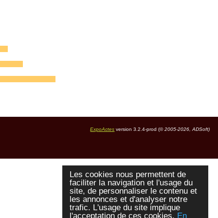
ExpoActes
version 3.2.4-prod (©
2005-2026, ADSoft)
Les cookies nous permettent de
faciliter la navigation et l'usage du
site, de personnaliser le contenu et
les annonces et d'analyser notre
trafic. L'usage du site implique
l'acceptation de ces cookies.
En