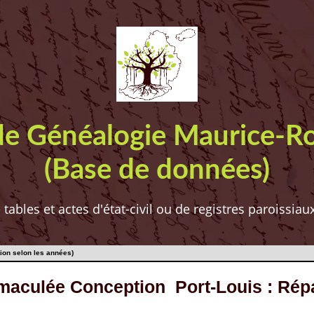
de Généalogie Maurice-R
(Base de données)
ables et actes d'état-civil ou de registres paroissia
ion selon les années)
aculée Conception Port-Louis : Répar