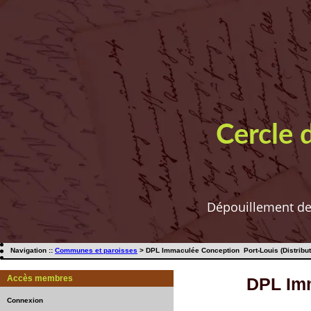
Cercle 
Dépouillement de t
Navigation ::
Communes et paroisses
> DPL Immaculée Conception Port-Louis (Distribut
Accès membres
DPL Imm
Connexion