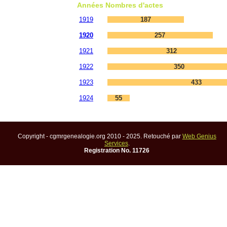
Années
Nombres d'actes
1919
187
1920
257
1921
312
1922
350
1923
433
1924
55
Copyright - cgmrgenealogie.org 2010 - 2025. Retouché par
Web Genius
Services
.
Registration No. 11726