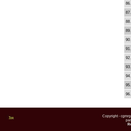
86.
87.
88.
89.
90.
91.
92.
93.
94.
95.
96.
Copyright - cgmr
Top
pa
Re