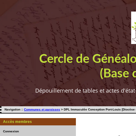
Cercle de Généal
(Base 
Dépouillement de tables et actes d'état
Navigation ::
Communes et paroisses
> DPL Immaculée Conception Port-Louis [Diocèse d
Accès membres
Connexion