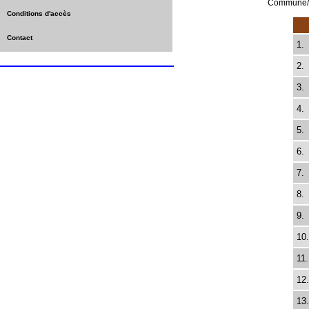
Commune/P
Conditions d'accès
Contact
1.
2.
3.
4.
5.
6.
7.
8.
9.
10.
11.
12.
13.