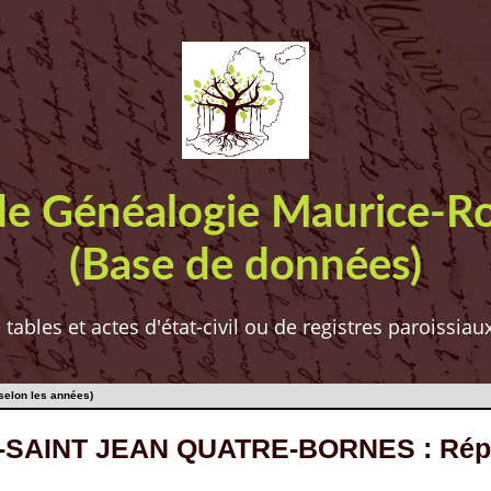
de Généalogie Maurice-R
(Base de données)
ables et actes d'état-civil ou de registres paroissia
elon les années)
-SAINT JEAN QUATRE-BORNES : Répart