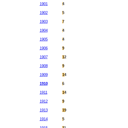
1901
4
1902
5
1903
7
1904
4
1905
4
1906
9
1907
12
1908
9
1909
14
1910
6
1911
14
1912
9
1913
19
1914
5
1915
11