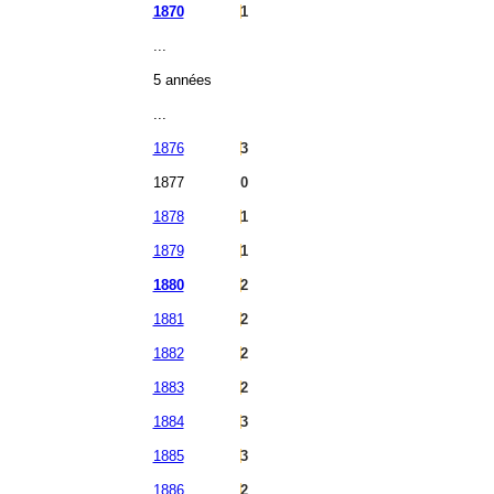
1870
1
...
5 années
...
1876
3
1877
0
1878
1
1879
1
1880
2
1881
2
1882
2
1883
2
1884
3
1885
3
1886
2