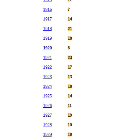
1916
7
1917
14
1918
21
1919
18
1920
8
1921
23
1922
17
1923
13
1924
18
1925
14
1926
11
1927
19
1928
10
1929
19