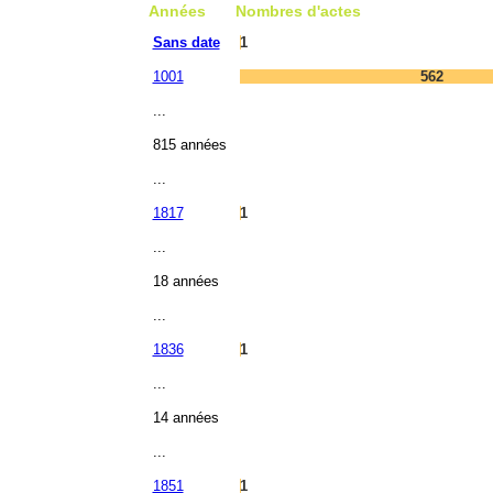
Années
Nombres d'actes
Sans date
1
1001
562
...
815 années
...
1817
1
...
18 années
...
1836
1
...
14 années
...
1851
1