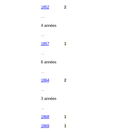
1852
2
...
4 années
...
1857
1
...
6 années
...
1864
2
...
3 années
...
1868
1
1869
1