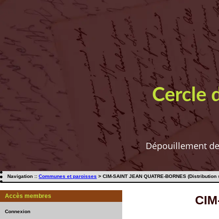
Cercle 
Dépouillement de t
Navigation ::
Communes et paroisses
> CIM-SAINT JEAN QUATRE-BORNES (Distribution s
Accès membres
CIM
Connexion