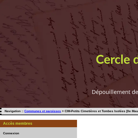
Cercle 
Dépouillement de t
Navigation ::
Communes et paroisses
> CIM-Petits Cimetières et Tombes Isolées [Ile Maur
Accès membres
Connexion