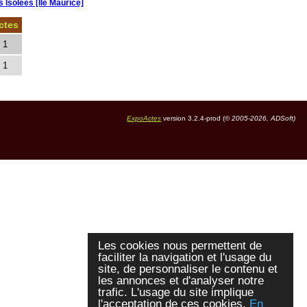
 Isolées [Ile Maurice]
ctes
1
1
ExpoActes
version 3.2.4-prod (©
2005-2026, ADSoft)
Les cookies nous permettent de
faciliter la navigation et l'usage du
site, de personnaliser le contenu et
les annonces et d'analyser notre
trafic. L'usage du site implique
l'acceptation de ces cookies.
En