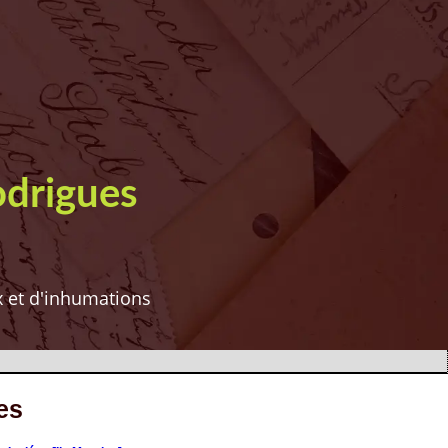
odrigues
ux et d'inhumations
es