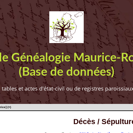
de Généalogie Maurice-R
(Base de données)
ables et actes d'état-civil ou de registres paroissia
ice] (+)
Décès / Sépultur