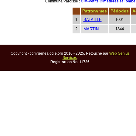
Commune/Paroisse :
CIM-Petits Cimetières et Tombes
Patronymes
Périodes
A
1.
BATAILLE
1001
2.
MARTIN
1844
Copyright - cgmrgenealogie.org 2010 - 2025. Retouché par
Web Genius
Services
.
Registration No. 11726