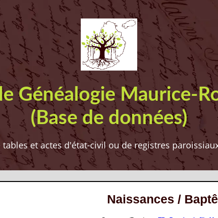
de Généalogie Maurice-R
(Base de données)
ables et actes d'état-civil ou de registres paroissia
Naissances / Bapt