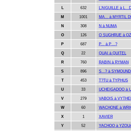
L
632
L'AIGUILLE à L…
M
1001
MA... à MYRTIL D
N
308
N à NUMA
O
126
O SUGHRUE à O
P
687
P... à P…?
Q
22
QUAI à QUITEL
R
760
RABIN à RYMAN
S
896
S...? à SYMOUN
T
453
T?TU à TYPHUS
U
33
UCHEIGADOO à U
V
279
VABOIS à VYTHE
W
60
WACHONE à WRI
X
1
XAVIER
Y
52
YACHOO à YZOU