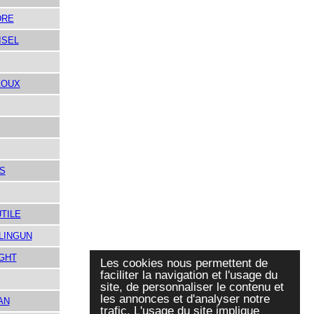
DRE
ISEL
ZOUX
DS
TILE
LINGUN
GHT
Les cookies nous permettent de
faciliter la navigation et l'usage du
site, de personnaliser le contenu et
les annonces et d'analyser notre
AN
trafic. L'usage du site implique