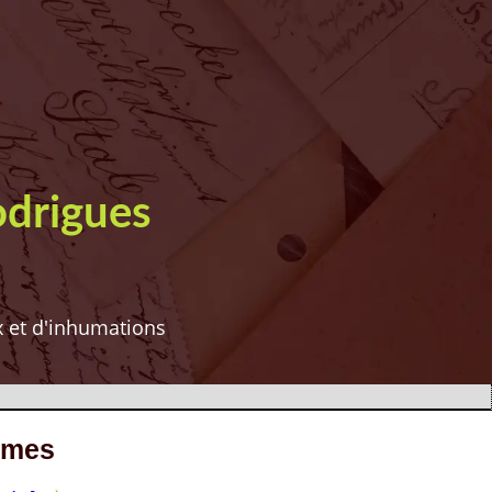
odrigues
ux et d'inhumations
êmes