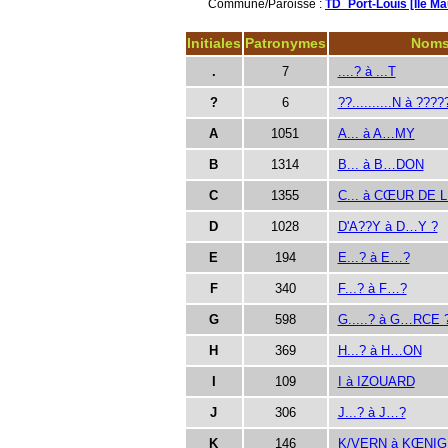
Commune/Paroisse :
TD_Port-Louis [Ile Ma
Initiales
Patronymes
Nom
.
7
....? à ...T
?
6
??..........N à ??
A
1051
A... à A…MY
B
1314
B... à B…DON
C
1355
C... à CŒUR DE 
D
1028
D'A??Y à D…Y ?
E
194
E...? à E…?
F
340
F...? à F…?
G
598
G.....? à G…RCE 
H
369
H...? à H…ON
I
109
I à IZOUARD
J
306
J...? à J…?
K
146
K/VERN à KŒNIG