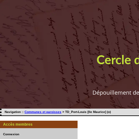
Cercle 
Dépouillement de t
Navigation ::
Communes et paroisses
> TD_Port-Louis [Ile Maurice] (o)
Accès membres
Connexion