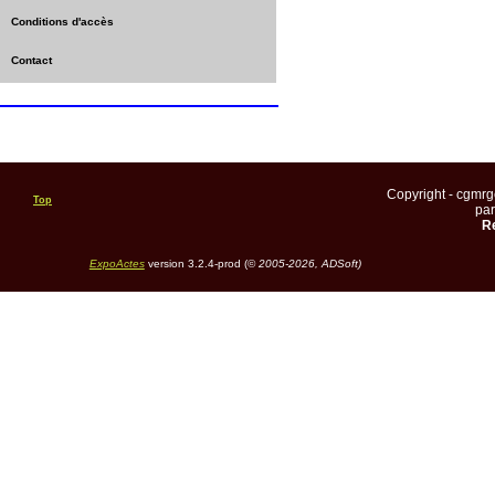
Conditions d'accès
Contact
Copyright - cgmr
Top
pa
Re
ExpoActes
version 3.2.4-prod (©
2005-2026, ADSoft)