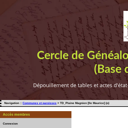
Cercle de Généal
(Base 
Dépouillement de tables et actes d'état
Navigation ::
Communes et paroisses
> TD_Plaine Magnien [Ile Maurice] (o)
Accès membres
Connexion