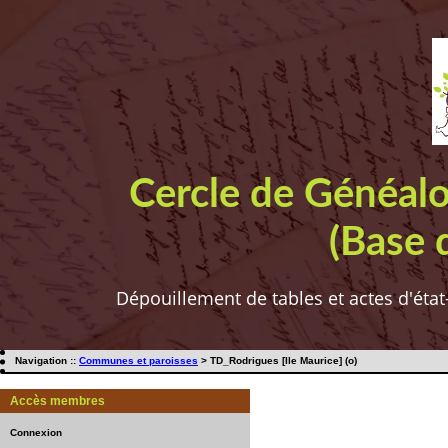
Cercle de Généal
(Base 
Dépouillement de tables et actes d'état
Navigation ::
Communes et paroisses
> TD_Rodrigues [Ile Maurice] (o)
Accès membres
Connexion