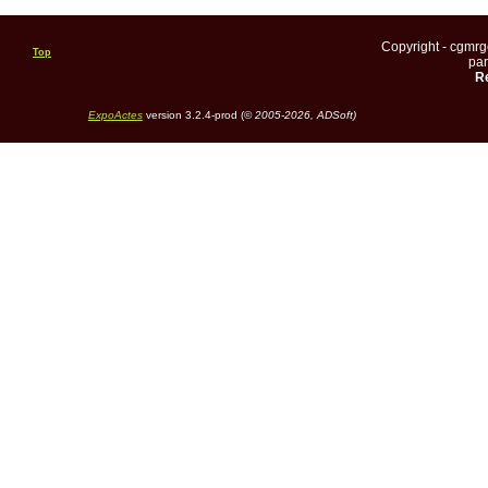
Copyright - cgmr
Top
pa
Re
ExpoActes
version 3.2.4-prod (©
2005-2026, ADSoft)