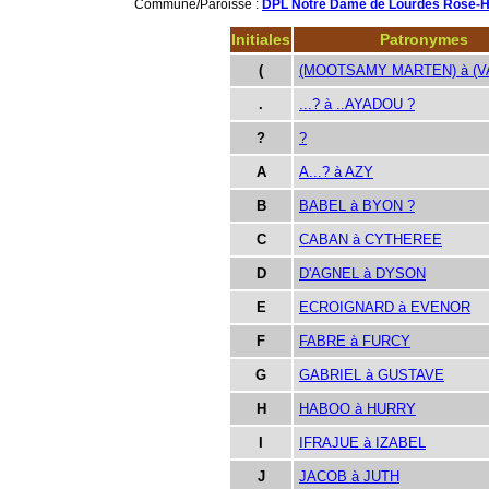
Commune/Paroisse :
DPL Notre Dame de Lourdes Rose-Hil
Initiales
Patronymes
(
(MOOTSAMY MARTEN) à (V
.
...? à ..AYADOU ?
?
?
A
A...? à AZY
B
BABEL à BYON ?
C
CABAN à CYTHEREE
D
D'AGNEL à DYSON
E
ECROIGNARD à EVENOR
F
FABRE à FURCY
G
GABRIEL à GUSTAVE
H
HABOO à HURRY
I
IFRAJUE à IZABEL
J
JACOB à JUTH