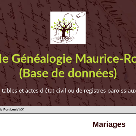
de Généalogie Maurice-R
(Base de données)
ables et actes d'état-civil ou de registres paroissia
 Port-Louis] (X)
Mariages