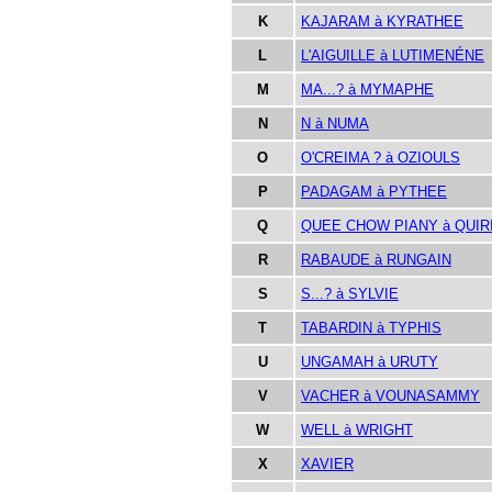
K
KAJARAM à KYRATHEE
L
L'AIGUILLE à LUTIMENÉNE
M
MA...? à MYMAPHE
N
N à NUMA
O
O'CREIMA ? à OZIOULS
P
PADAGAM à PYTHEE
Q
QUEE CHOW PIANY à QUIR
R
RABAUDE à RUNGAIN
S
S...? à SYLVIE
T
TABARDIN à TYPHIS
U
UNGAMAH à URUTY
V
VACHER à VOUNASAMMY
W
WELL à WRIGHT
X
XAVIER