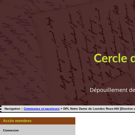
Cercle 
Dépouillement de t
Navigation ::
Communes et paroisses
> DPL Notre Dame de Lourdes Rose-Hill [Diocèse de
Accès membres
Connexion