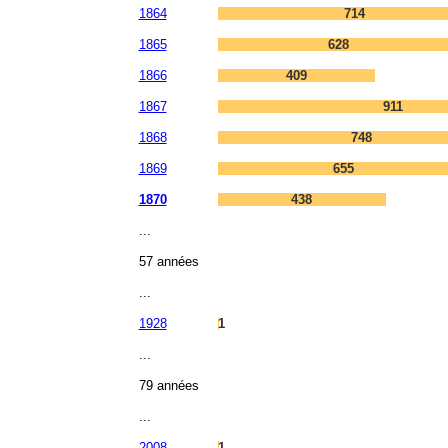
1864
714
1865
628
1866
409
1867
911
1868
748
1869
655
1870
438
...
57 années
...
1928
1
...
79 années
...
2008
1