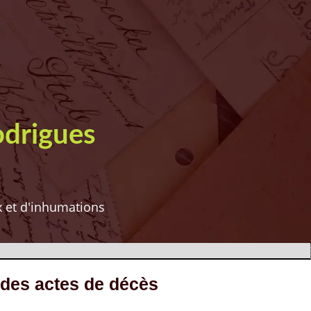
odrigues
ux et d'inhumations
 des actes de décès