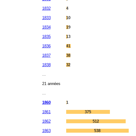
1832
4
1833
10
1834
19
1835
13
1836
41
1837
38
1838
32
...
21 années
...
1860
1
1861
375
1862
512
1863
538