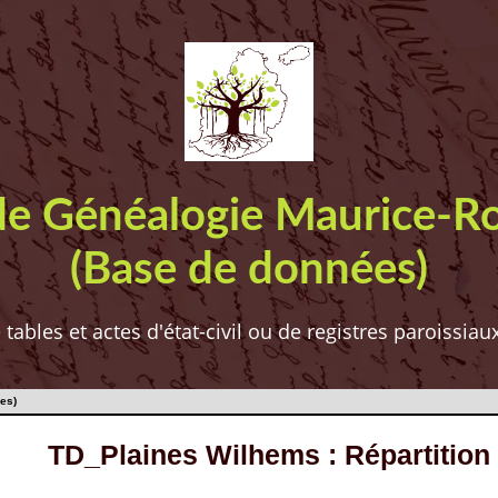
de Généalogie Maurice-R
(Base de données)
ables et actes d'état-civil ou de registres paroissia
es)
TD_Plaines Wilhems : Répartition