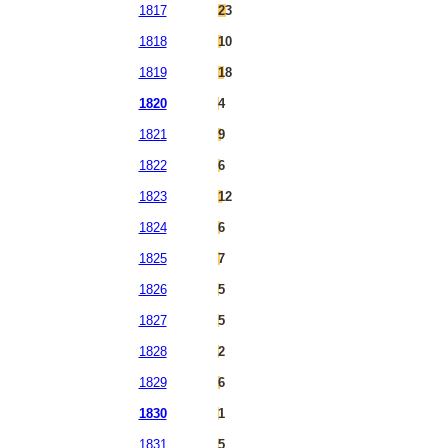
1817
23
1818
10
1819
18
1820
4
1821
9
1822
6
1823
12
1824
6
1825
7
1826
5
1827
5
1828
2
1829
6
1830
1
1831
5