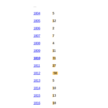
...
1804
5
1805
12
1806
2
1807
7
1808
4
1809
11
1810
31
1811
27
1812
58
1813
5
1814
10
1815
13
1816
18