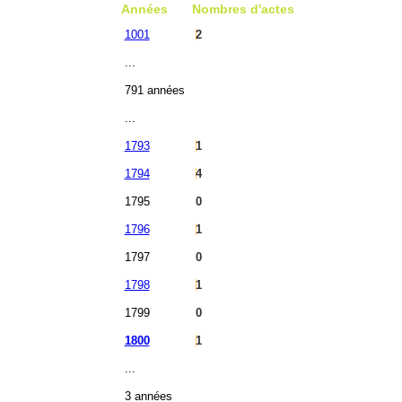
Années
Nombres d'actes
1001
2
...
791 années
...
1793
1
1794
4
1795
0
1796
1
1797
0
1798
1
1799
0
1800
1
...
3 années