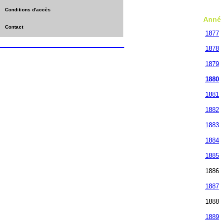
Conditions d'accès
Anné
Contact
1877
1878
1879
1880
1881
1882
1883
1884
1885
1886
1887
1888
1889