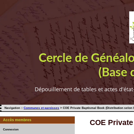
Cercle de Généal
(Base 
Dépouillement de tables et actes d'état
Navigation ::
Communes et paroisses
> COE Private Baptismal Book (Distribution selon 
Accès membres
COE Private 
Connexion