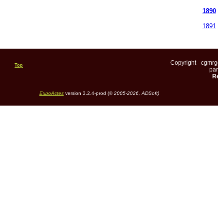
1890
1891
Copyright - cgmr
Top
pa
Re
ExpoActes
version 3.2.4-prod (©
2005-2026, ADSoft)