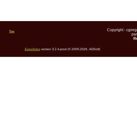
Copyright - cgmr
Top
pa
Re
ExpoActes
version 3.2.4-prod (©
2005-2026, ADSoft)