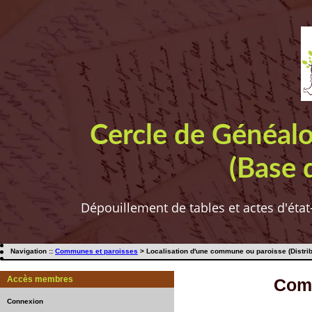
Cercle de Généal
(Base 
Dépouillement de tables et actes d'état
Navigation ::
Communes et paroisses
> Localisation d'une commune ou paroisse (Distrib
Accès membres
Comm
Connexion