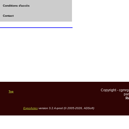
Conditions d'accès
Contact
Copyright - cgmr
Top
pa
Re
ExpoActes
version 3.2.4-prod (©
2005-2026, ADSoft)