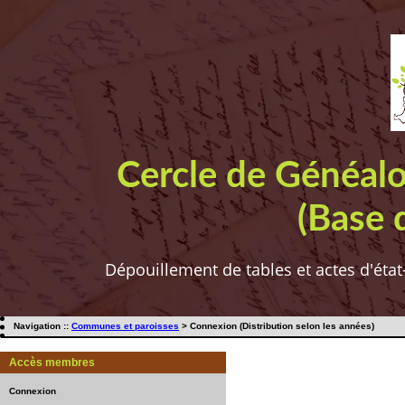
Cercle de Généal
(Base 
Dépouillement de tables et actes d'état
Navigation ::
Communes et paroisses
> Connexion (Distribution selon les années)
Accès membres
Connexion