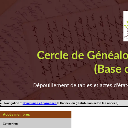
Cercle de Généal
(Base 
Dépouillement de tables et actes d'état
Navigation ::
Communes et paroisses
> Connexion (Distribution selon les années)
Accès membres
Connexion