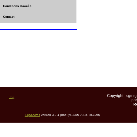
Conditions d'accès
Contact
Copyright - cgmr
Top
pa
Re
ExpoActes
version 3.2.4-prod (©
2005-2026, ADSoft)