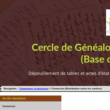
Cercle de Généal
(Base 
Dépouillement de tables et actes d'état
Navigation ::
Communes et paroisses
> Connexion (Distribution selon les années)
Accès membres
Connexion