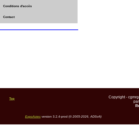
Conditions d'accès
Contact
Copyright - cgmr
Top
pa
Re
ExpoActes
version 3.2.4-prod (©
2005-2026, ADSoft)