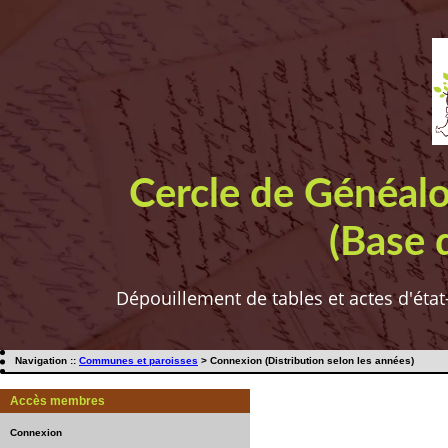
Cercle de Généal
(Base 
Dépouillement de tables et actes d'état
Navigation ::
Communes et paroisses
> Connexion (Distribution selon les années)
Accès membres
Connexion