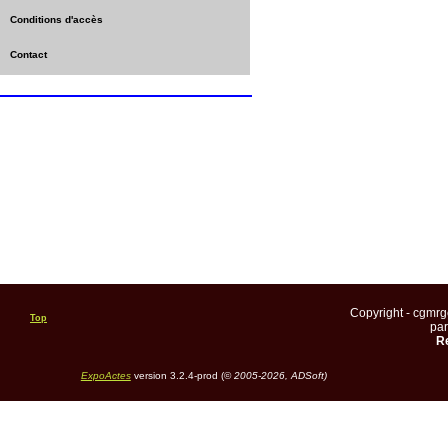
Conditions d'accès
Contact
Copyright - cgmr
Top
pa
Re
ExpoActes
version 3.2.4-prod (©
2005-2026, ADSoft)