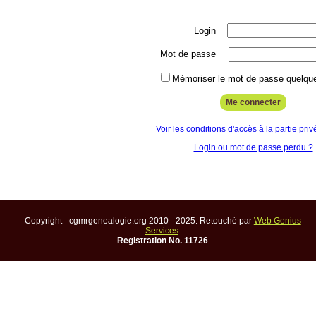
Login
Mot de passe
Mémoriser le mot de passe quelque
Voir les conditions d'accès à la partie priv
Login ou mot de passe perdu ?
Copyright - cgmrgenealogie.org 2010 - 2025. Retouché par
Web Genius
Services
.
Registration No. 11726