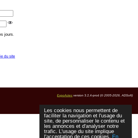
s jours.
ée du site
ExpoActes
version 3.2.4-prod (©
2005-2026, ADSoft)
Les cookies nous permettent de
faciliter la navigation et l'usage du
site, de personnaliser le contenu et
les annonces et d'analyser notre
trafic. L'usage du site implique
l'acceptation de ces cookies.
En