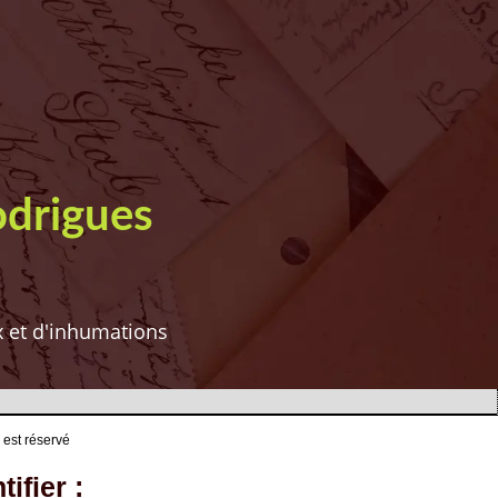
odrigues
ux et d'inhumations
 est réservé
ifier :