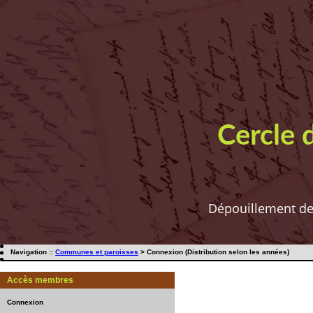
Cercle 
Dépouillement de t
Navigation ::
Communes et paroisses
> Connexion (Distribution selon les années)
Accès membres
Connexion