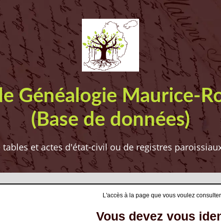
de Généalogie Maurice-R
(Base de données)
ables et actes d'état-civil ou de registres paroissia
L'accès à la page que vous voulez consulter
Vous devez vous ident