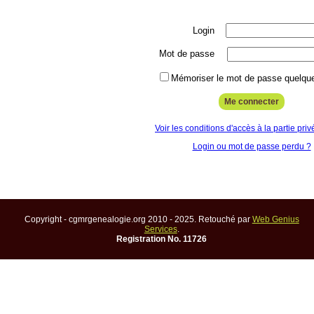
Login
Mot de passe
Mémoriser le mot de passe quelque
Voir les conditions d'accès à la partie priv
Login ou mot de passe perdu ?
Copyright - cgmrgenealogie.org 2010 - 2025. Retouché par
Web Genius
Services
.
Registration No. 11726