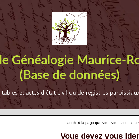
de Généalogie Maurice-R
(Base de données)
ables et actes d'état-civil ou de registres paroissia
L'accès à la page que vous voulez consulter
Vous devez vous ident