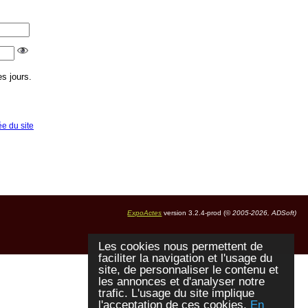
s jours.
ée du site
ExpoActes
version 3.2.4-prod (©
2005-2026, ADSoft)
Les cookies nous permettent de
faciliter la navigation et l'usage du
site, de personnaliser le contenu et
les annonces et d'analyser notre
trafic. L'usage du site implique
l'acceptation de ces cookies.
En