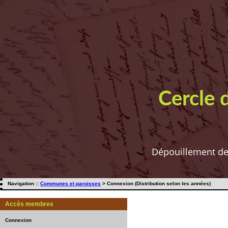
Cercle 
Dépouillement de t
Navigation ::
Communes et paroisses
> Connexion (Distribution selon les années)
Accès membres
Connexion