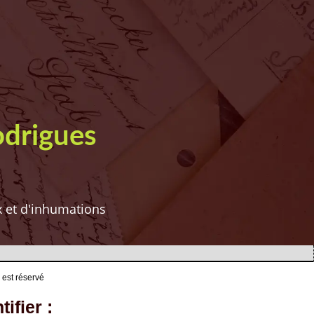
odrigues
ux et d'inhumations
 est réservé
ifier :