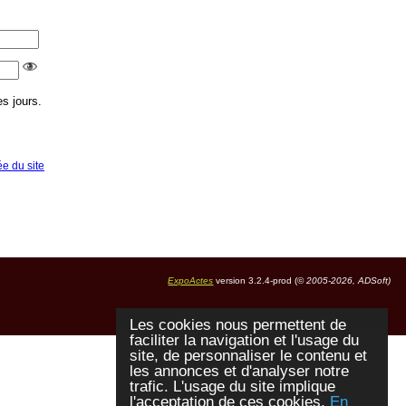
s jours.
ée du site
ExpoActes
version 3.2.4-prod (©
2005-2026, ADSoft)
Les cookies nous permettent de
faciliter la navigation et l'usage du
site, de personnaliser le contenu et
les annonces et d'analyser notre
trafic. L'usage du site implique
l'acceptation de ces cookies.
En