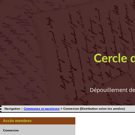
Cercle 
Dépouillement de t
Navigation ::
Communes et paroisses
> Connexion (Distribution selon les années)
Accès membres
Connexion