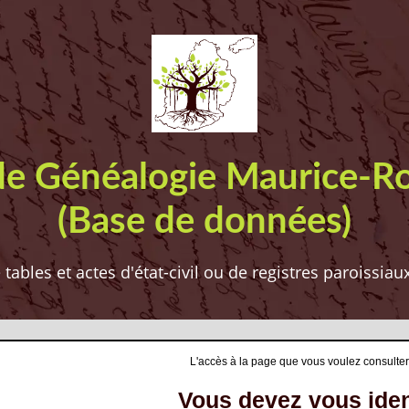
de Généalogie Maurice-R
(Base de données)
ables et actes d'état-civil ou de registres paroissia
L'accès à la page que vous voulez consulter
Vous devez vous ident