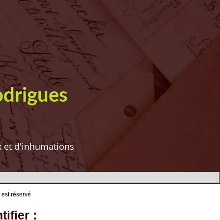
odrigues
ux et d'inhumations
 est réservé
ifier :