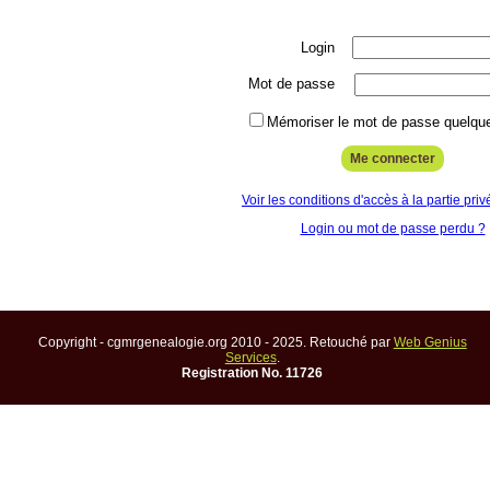
Login
Mot de passe
Mémoriser le mot de passe quelque
Voir les conditions d'accès à la partie priv
Login ou mot de passe perdu ?
Copyright - cgmrgenealogie.org 2010 - 2025. Retouché par
Web Genius
Services
.
Registration No. 11726