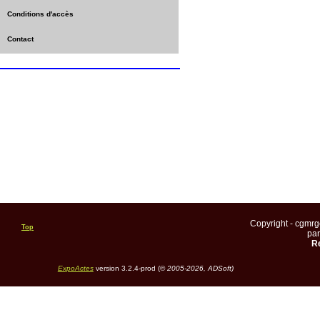
Conditions d'accès
Contact
Copyright - cgmr
Top
pa
Re
ExpoActes
version 3.2.4-prod (©
2005-2026, ADSoft)