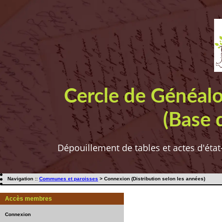
Cercle de Généal
(Base 
Dépouillement de tables et actes d'état
Navigation ::
Communes et paroisses
> Connexion (Distribution selon les années)
Accès membres
Connexion