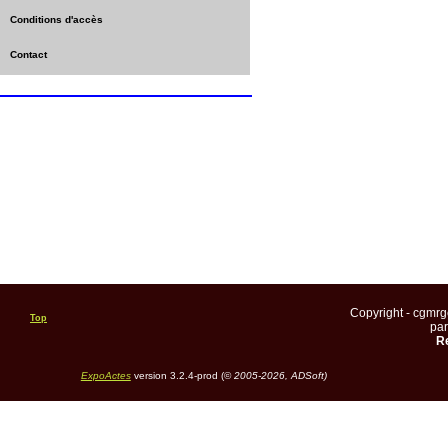
Conditions d'accès
Contact
Copyright - cgmr
Top
pa
Re
ExpoActes
version 3.2.4-prod (©
2005-2026, ADSoft)