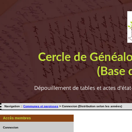
Cercle de Généal
(Base 
Dépouillement de tables et actes d'état
Navigation ::
Communes et paroisses
> Connexion (Distribution selon les années)
Accès membres
Connexion