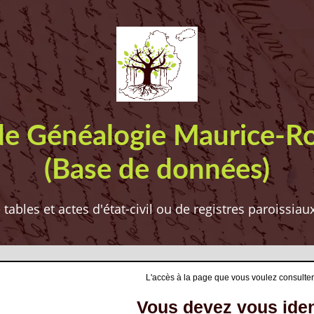
de Généalogie Maurice-R
(Base de données)
ables et actes d'état-civil ou de registres paroissia
L'accès à la page que vous voulez consulter
Vous devez vous ident