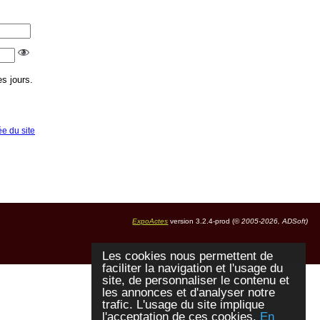
s jours.
ée du site
ExpoActes
version 3.2.4-prod (©
2005-2026, ADSoft)
Les cookies nous permettent de
faciliter la navigation et l'usage du
site, de personnaliser le contenu et
les annonces et d'analyser notre
trafic. L'usage du site implique
l'acceptation de ces cookies.
En