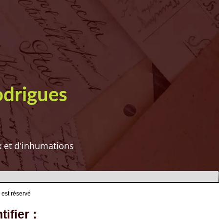
odrigues
ux et d'inhumations
 est réservé
ifier :