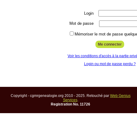
Login
Mot de passe
Mémoriser le mot de passe quelque
Voir les conditions d'accès à la partie priv
Login ou mot de passe perdu ?
Copyright - cgmrgenealogie.org 2010 - 2025. Retouché par
Web Genius
Services
.
Registration No. 11726