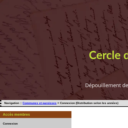
Cercle 
Dépouillement de t
Navigation ::
Communes et paroisses
> Connexion (Distribution selon les années)
Accès membres
Connexion