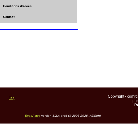
Conditions d'accès
Contact
Copyright - cgmr
Top
pa
Re
ExpoActes
version 3.2.4-prod (©
2005-2026, ADSoft)