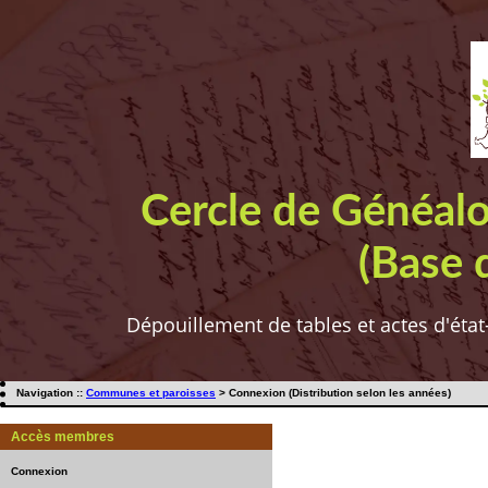
Cercle de Généal
(Base 
Dépouillement de tables et actes d'état
Navigation ::
Communes et paroisses
> Connexion (Distribution selon les années)
Accès membres
Connexion