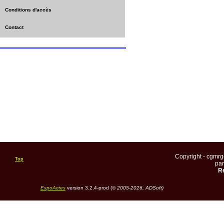
Conditions d'accès
Contact
Copyright - cgmr
Top
pa
Re
ExpoActes
version 3.2.4-prod (©
2005-2026, ADSoft)