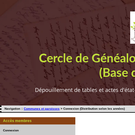
Cercle de Généal
(Base 
Dépouillement de tables et actes d'état
Navigation ::
Communes et paroisses
> Connexion (Distribution selon les années)
Accès membres
Connexion