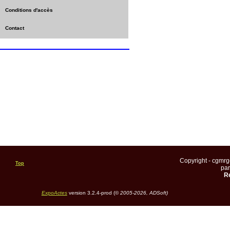
Conditions d'accès
Contact
Copyright - cgmr
Top
pa
Re
ExpoActes
version 3.2.4-prod (©
2005-2026, ADSoft)