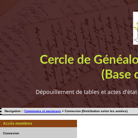
Cercle de Généal
(Base 
Dépouillement de tables et actes d'état
Navigation ::
Communes et paroisses
> Connexion (Distribution selon les années)
Accès membres
Connexion