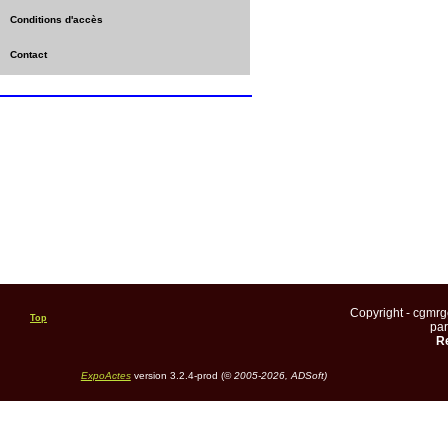
Conditions d'accès
Contact
Copyright - cgmr
Top
pa
Re
ExpoActes
version 3.2.4-prod (©
2005-2026, ADSoft)