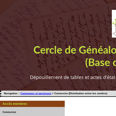
Cercle de Généal
(Base 
Dépouillement de tables et actes d'état
Navigation ::
Communes et paroisses
> Connexion (Distribution selon les années)
Accès membres
Connexion