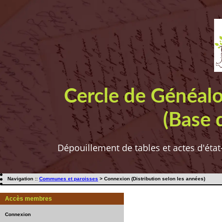
Cercle de Généal
(Base 
Dépouillement de tables et actes d'état
Navigation ::
Communes et paroisses
> Connexion (Distribution selon les années)
Accès membres
Connexion