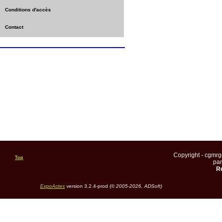
Conditions d'accès
Contact
Copyright - cgmr
Top
pa
Re
ExpoActes
version 3.2.4-prod (©
2005-2026, ADSoft)